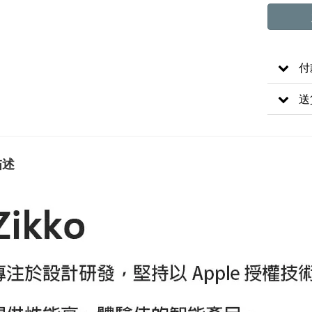
付
送
描述