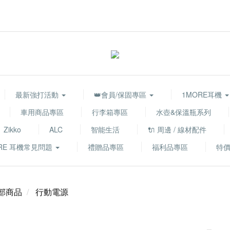
最新強打活動
👑會員/保固專區
1MORE耳機
車用商品專區
行李箱專區
水壺&保溫瓶系列
Zikko
ALC
智能生活
🔌 周邊 / 線材配件
RE 耳機常見問題
禮贈品專區
福利品專區
特
部商品
行動電源