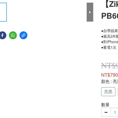
【Zi
PB
●自帶蘋果M
●最高2A
●對iPho
●蓄電1次
NT$
NT$790
顏色
: 
亮黑
數量