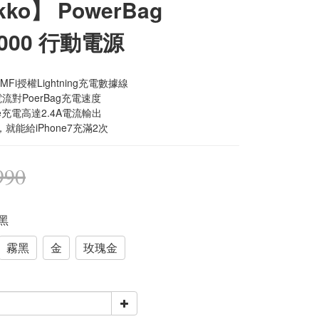
kko】 PowerBag
6000 行動電源
Fi授權Lightning充電數據線
電流對PoerBag充電速度
ne充電高達2.4A電流輸出
，就能給iPhone7充滿2次
990
亮黑
霧黑
金
玫瑰金