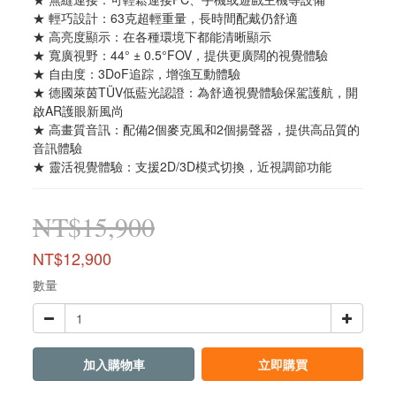
★ 輕巧設計：63克超輕重量，長時間配戴仍舒適
★ 高亮度顯示：在各種環境下都能清晰顯示
★ 寬廣視野：44° ± 0.5°FOV，提供更廣闊的視覺體驗
★ 自由度：3DoF追踪，增強互動體驗
★ 德國萊茵TÜV低藍光認證：為舒適視覺體驗保駕護航，開
啟AR護眼新風尚
★ 高畫質音訊：配備2個麥克風和2個揚聲器，提供高品質的
音訊體驗
★ 靈活視覺體驗：支援2D/3D模式切換，近視調節功能
NT$15,900
NT$12,900
數量
加入購物車
立即購買