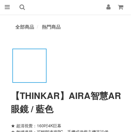
全部商品
熱門商品
【THINKAR】AIRA智慧AR
眼鏡 / 藍色
★ 超清視覺：160吋4K巨幕
★ 無縫連接：可輕鬆連接PC、手機或遊戲主機等設備