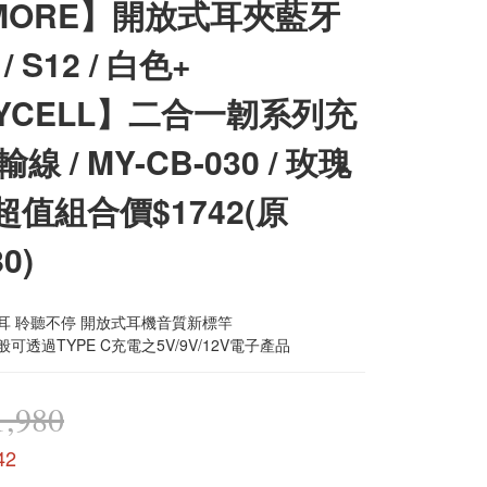
MORE】開放式耳夾藍牙
/ S12 / 白色+
YCELL】二合一韌系列充
線 / MY-CB-030 / 玫瑰
 超值組合價$1742(原
0)
耳 聆聽不停 開放式耳機音質新標竿
般可透過TYPE C充電之5V/9V/12V電子產品
,980
42