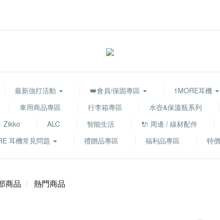
最新強打活動
👑會員/保固專區
1MORE耳機
車用商品專區
行李箱專區
水壺&保溫瓶系列
Zikko
ALC
智能生活
🔌 周邊 / 線材配件
RE 耳機常見問題
禮贈品專區
福利品專區
特
部商品
熱門商品