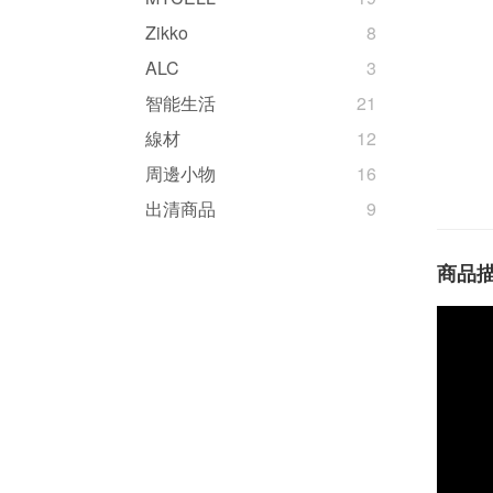
Zikko
8
ALC
3
智能生活
21
線材
12
周邊小物
16
出清商品
9
商品