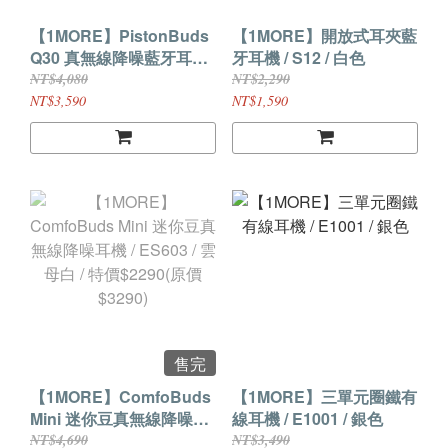
【1MORE】PistonBuds
【1MORE】開放式耳夾藍
Q30 真無線降噪藍牙耳機 /
牙耳機 / S12 / 白色
EC305+MYCELL 65W氮
NT$4,080
NT$2,290
化鎵五合一磁吸式無線充
NT$3,590
NT$1,590
電座MY-QI-023 /超值組合
價$3590(原$4080)
售完
【1MORE】ComfoBuds
【1MORE】三單元圈鐵有
Mini 迷你豆真無線降噪耳
線耳機 / E1001 / 銀色
機 / ES603 / 雲母白 / 特價
NT$4,690
NT$3,490