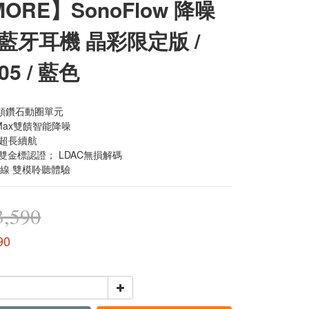
ORE】SonoFlow 降噪
藍牙耳機 晶彩限定版 /
05 / 藍色
m類鑽石動圈單元
t Max雙饋智能降噪
時超長續航
es雙金標認證； LDAC無損解碼
無線 雙模聆聽體驗
,590
90