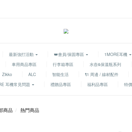
最新強打活動
👑會員/保固專區
1MORE耳機
車用商品專區
行李箱專區
水壺&保溫瓶系列
Zikko
ALC
智能生活
🔌 周邊 / 線材配件
RE 耳機常見問題
禮贈品專區
福利品專區
特
部商品
熱門商品