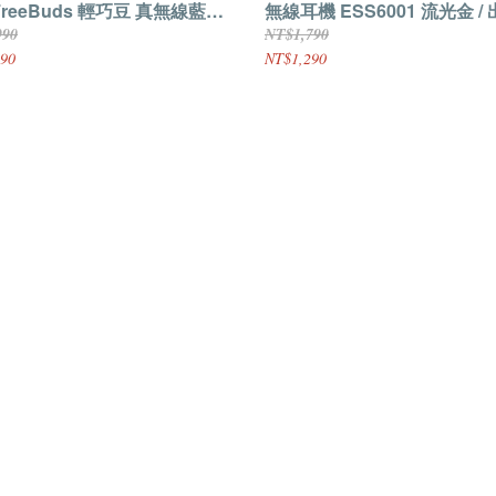
rFreeBuds 輕巧豆 真無線藍牙
無線耳機 ESS6001 流光金 /
/ EO009 / 白色 / 出清特價
特價$1290(原價$2790)
990
NT$1,790
0(原價$990) /
90
NT$1,290