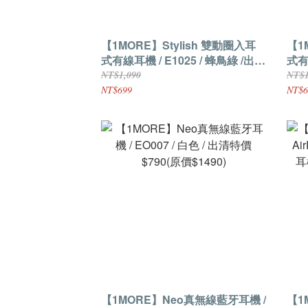
【1MORE】Stylish 雙動圈入耳
【1
式有線耳機 / E1025 / 蜂鳥綠 /出清
式有
特價$699(原價$1090) 保固3個月
特價
NT$1,090
NT$1
NT$699
NT$6
【1MORE】Neo真無線藍牙耳機 /
【1