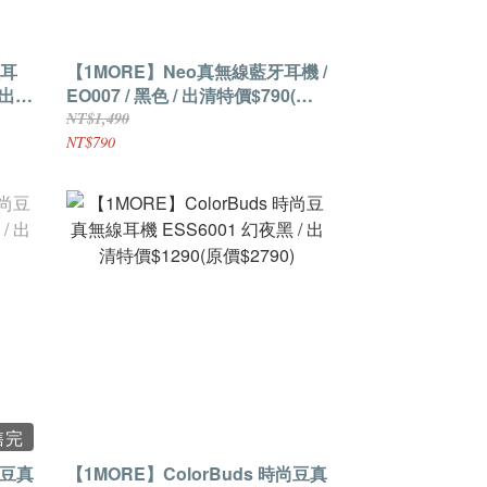
入耳
【1MORE】Neo真無線藍牙耳機 /
/出清
EO007 / 黑色 / 出清特價$790(原
3個月
價$1490)
NT$1,490
NT$790
售完
尚豆真
【1MORE】ColorBuds 時尚豆真