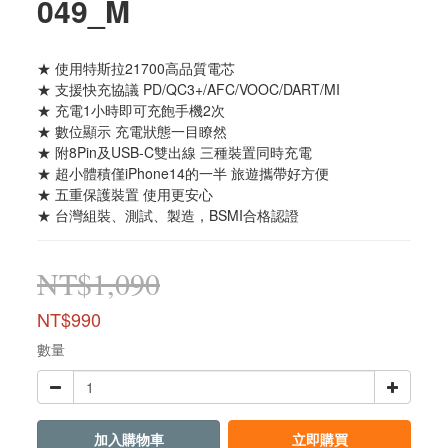
049_M
★ 使用特斯拉21700高品質電芯
★ 支援快充協議 PD/QC3+/AFC/VOOC/DART/MI
★ 充電1小時即可充飽手機2次
★ 數位顯示 充電狀態一目瞭然
★ 附8Pin及USB-C雙出線 三種裝置同時充電
★ 超小體積僅iPhone14的一半 旅遊攜帶好方便
★ 五重保護裝置 使用更安心
★ 台灣組裝、測試、製造，BSMI合格認證
NT$1,090
NT$990
數量
加入購物車
立即購買