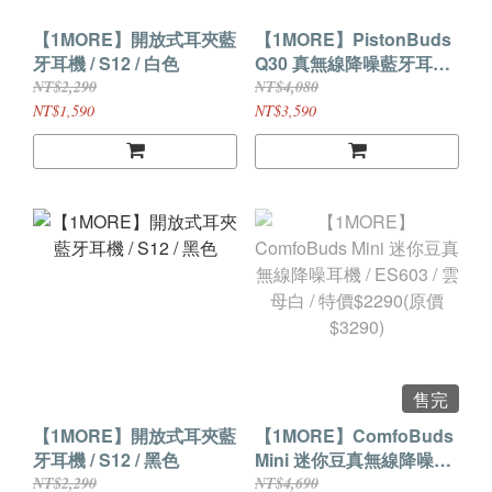
【1MORE】開放式耳夾藍
【1MORE】PistonBuds
牙耳機 / S12 / 白色
Q30 真無線降噪藍牙耳機 /
EC305+MYCELL 65W氮
NT$2,290
NT$4,080
化鎵五合一磁吸式無線充
NT$1,590
NT$3,590
電座MY-QI-023 /超值組合
價$3590(原$4080)
售完
【1MORE】開放式耳夾藍
【1MORE】ComfoBuds
牙耳機 / S12 / 黑色
Mini 迷你豆真無線降噪耳
機 / ES603 / 雲母白 / 特價
NT$2,290
NT$4,690