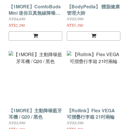
【1MORE】ComfoBuds
【BodyPedia】 體脂健康
Mini 迷你豆真無線降噪耳
管理大師
機 / ES603 / 曜石黑 / 特價
NT$4,690
NT$5,990
$2290(原價$3290)
NT$2,290
NT$5,380
【1MORE】主動降噪藍牙
【Rollink】Flex VEGA
耳機 / Q20 / 黑色
可摺疊行李箱 21吋兩輪
NT$1,990
NT$5,590