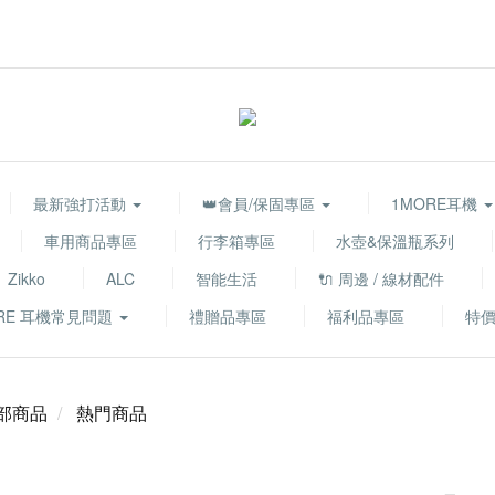
最新強打活動
👑會員/保固專區
1MORE耳機
車用商品專區
行李箱專區
水壺&保溫瓶系列
Zikko
ALC
智能生活
🔌 周邊 / 線材配件
RE 耳機常見問題
禮贈品專區
福利品專區
特
部商品
熱門商品