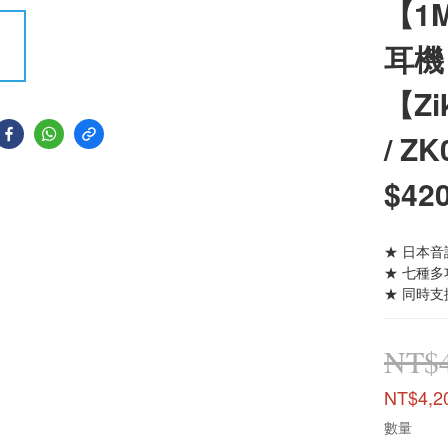
【1
耳機 
【Z
/ Z
$42
★ 日本音訊
★ 七種
★ 同時
NT$4
NT$4,2
數量