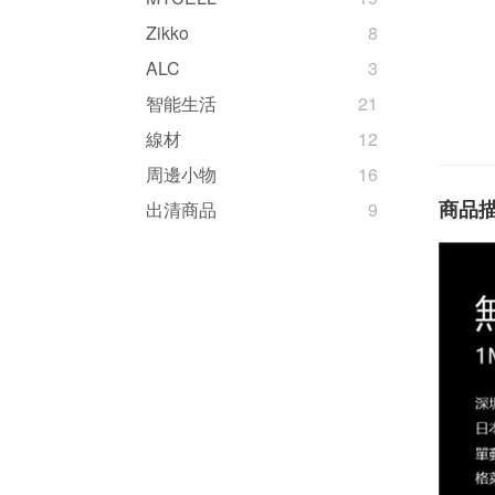
Zikko
8
ALC
3
智能生活
21
線材
12
周邊小物
16
商品
出清商品
9