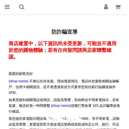
防詐騙宣導
商店建置中，以下資訊尚未受更新，可能並不適用
於您的購物體驗；若有任何疑問請與店家聯繫確
認。
親愛的顧客您好
{shop name}
不會以任何名義、理由透過簡訊、電話向您索取相關金融帳
戶、信用卡相關資訊，也不會透過前述方式要求您前往銀行臨櫃或操作
ATM。
如果您接到相關電話或簡訊，請提高警覺，切勿輕信不明來電指示，若有
疑慮，敬請於第一時間聯繫
{shop name}
或撥打警政署 165 反詐騙專線進
行確認。
當您接到來電顯示開頭為「+」、「+2」、」「+886」等不明來電，請務
必提高警覺，更要提防對方竄改電話號碼或假裝成特定公司、銀行、司法