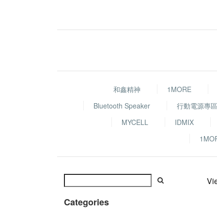
和鑫精神
1MORE
Bluetooth Speaker
行動電源專
MYCELL
IDMIX
1MO
Vi
Categories