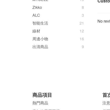
Custo
Zikko
8
ALC
3
No revi
智能生活
21
線材
12
周邊小物
16
出清商品
9
商品項目
首
熱門商品
注