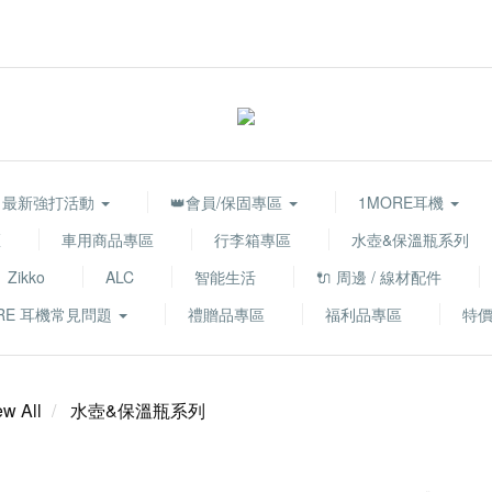
最新強打活動
👑會員/保固專區
1MORE耳機
區
車用商品專區
行李箱專區
水壺&保溫瓶系列
Zikko
ALC
智能生活
🔌 周邊 / 線材配件
RE 耳機常見問題
禮贈品專區
福利品專區
特
ew All
水壺&保溫瓶系列