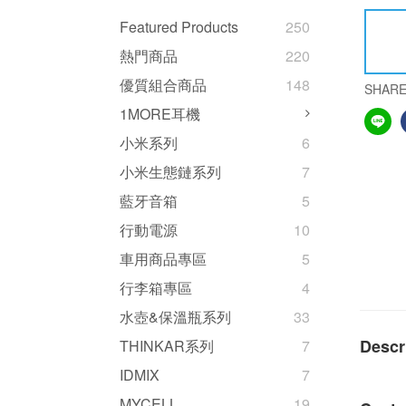
Featured Products
250
熱門商品
220
優質組合商品
148
SHAR
1MORE耳機
小米系列
6
小米生態鏈系列
7
藍牙音箱
5
行動電源
10
車用商品專區
5
行李箱專區
4
水壺&保溫瓶系列
33
Descr
THINKAR系列
7
IDMIX
7
MYCELL
19