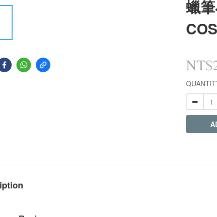
蠟筆
COS
E
NT$
QUANTIT
A
iption