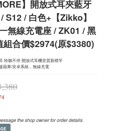
MORE】開放式耳夾藍牙
/ S12 / 白色+【Zikko】
無線充電座 / ZK01 / 黑
值組合價$2974(原$3380)
耳 聆聽不停 開放式耳機音質新標竿
支援蘋果/安卓系統，無線充電
,380
74
essage the shop owner for order details.
AGE