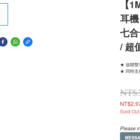
【1
耳機 
七合一
E
/ 超
★ 放開雙
★ 同時
NT$3
NT$2,9
Sold Out
Please m
MESS