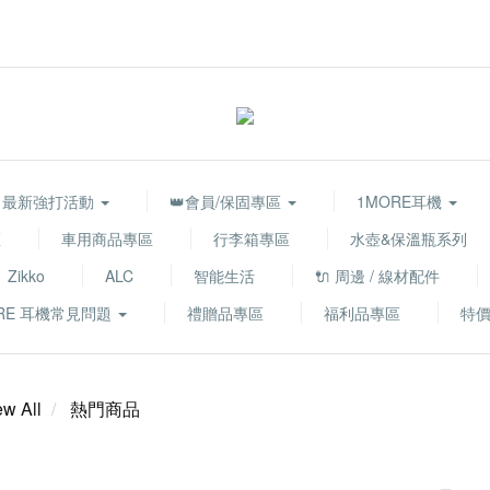
最新強打活動
👑會員/保固專區
1MORE耳機
區
車用商品專區
行李箱專區
水壺&保溫瓶系列
Zikko
ALC
智能生活
🔌 周邊 / 線材配件
RE 耳機常見問題
禮贈品專區
福利品專區
特
ew All
熱門商品