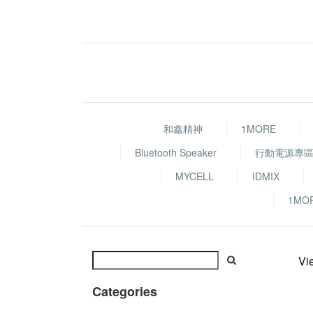
和鑫精神
1MORE
Bluetooth Speaker
行動電源專
MYCELL
IDMIX
1MO
Vi
Categories