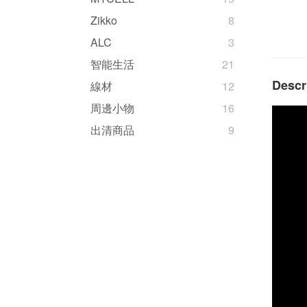
Zikko
8
ALC
3
智能生活
21
Descr
線材
12
周邊小物
16
出清商品
9