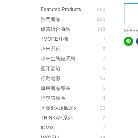
Featured Products
250
熱門商品
220
優質組合商品
148
SHAR
1MORE耳機
小米系列
6
小米生態鏈系列
7
藍牙音箱
5
行動電源
10
車用商品專區
5
行李箱專區
4
水壺&保溫瓶系列
33
THINKAR系列
7
IDMIX
7
MYCELL
19