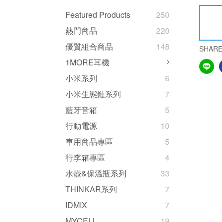
Featured Products
250
熱門商品
220
優質組合商品
148
SHAR
1MORE耳機
小米系列
6
小米生態鏈系列
7
藍牙音箱
5
行動電源
10
車用商品專區
5
行李箱專區
4
水壺&保溫瓶系列
33
THINKAR系列
7
IDMIX
7
MYCELL
19