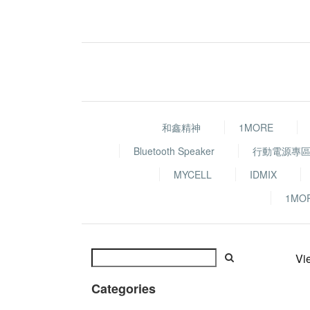
和鑫精神
1MORE
Bluetooth Speaker
行動電源專
MYCELL
IDMIX
1MO
Vi
Categories