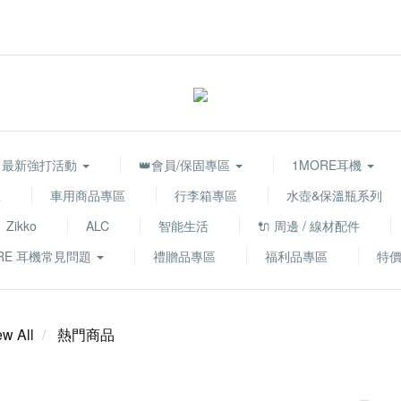
最新強打活動
👑會員/保固專區
1MORE耳機
區
車用商品專區
行李箱專區
水壺&保溫瓶系列
Zikko
ALC
智能生活
🔌 周邊 / 線材配件
RE 耳機常見問題
禮贈品專區
福利品專區
特
ew All
熱門商品