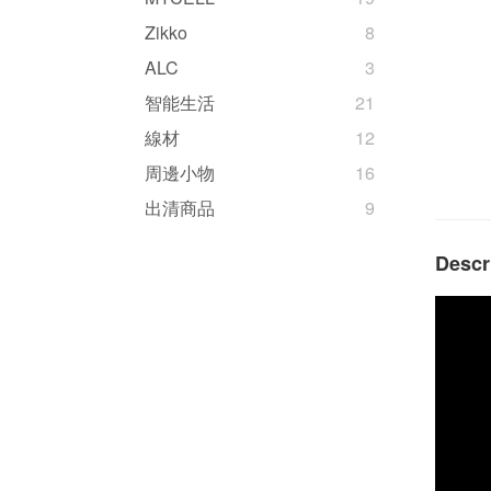
Zikko
8
ALC
3
智能生活
21
線材
12
周邊小物
16
出清商品
9
Descr