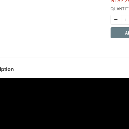
NT$2,2
QUANTIT
A
iption