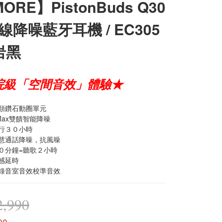
ORE】PistonBuds Q30
線降噪藍牙耳機 / EC305
岩黑
院級「空間音效」體驗★
域類鑽石動圈單元
t Max雙饋智能降噪
續行３０小時
智慧通話降噪，抗風噪
１０分鐘=聽歌２小時
感延時
種錄音室音效校準音效
,990