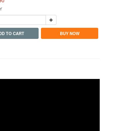
90
Y
DD TO CART
BUY NOW