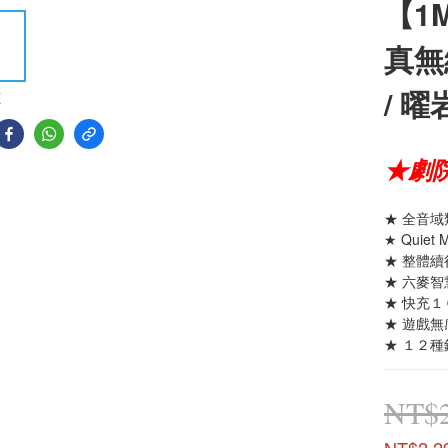
【1M
真無
/ 曜
E
★劇
★ 全音
★ Quie
★ 整體
★ 六麥
★ 快充
★ 遊戲無
★ １２
NT$2